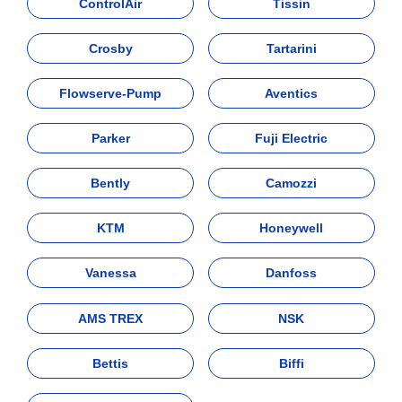
ControlAir
Tissin
Crosby
Tartarini
Flowserve-Pump
Aventics
Parker
Fuji Electric
Bently
Camozzi
KTM
Honeywell
Vanessa
Danfoss
AMS TREX
NSK
Bettis
Biffi