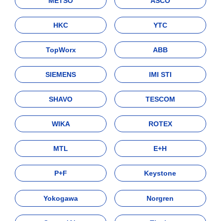
METSO
ASCO
HKC
YTC
TopWorx
ABB
SIEMENS
IMI STI
SHAVO
TESCOM
WIKA
ROTEX
MTL
E+H
P+F
Keystone
Yokogawa
Norgren