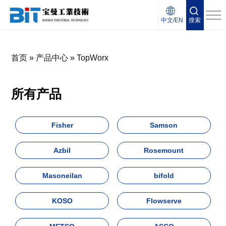
中文/EN
搜索
首页
»
产品中心
»
TopWorx
所有产品
Fisher
Samson
Azbil
Rosemount
Masoneilan
bifold
KOSO
Flowserve