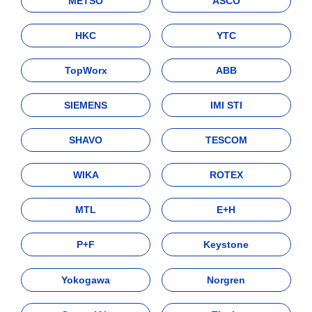
METSO
ASCO
HKC
YTC
TopWorx
ABB
SIEMENS
IMI STI
SHAVO
TESCOM
WIKA
ROTEX
MTL
E+H
P+F
Keystone
Yokogawa
Norgren