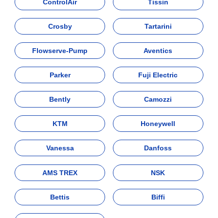
ControlAir
Tissin
Crosby
Tartarini
Flowserve-Pump
Aventics
Parker
Fuji Electric
Bently
Camozzi
KTM
Honeywell
Vanessa
Danfoss
AMS TREX
NSK
Bettis
Biffi