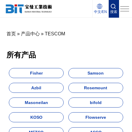
中文/EN
搜索
首页
»
产品中心
»
TESCOM
所有产品
Fisher
Samson
Azbil
Rosemount
Masoneilan
bifold
KOSO
Flowserve