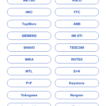
METSO
ASCO
HKC
YTC
TopWorx
ABB
SIEMENS
IMI STI
SHAVO
TESCOM
WIKA
ROTEX
MTL
E+H
P+F
Keystone
Yokogawa
Norgren