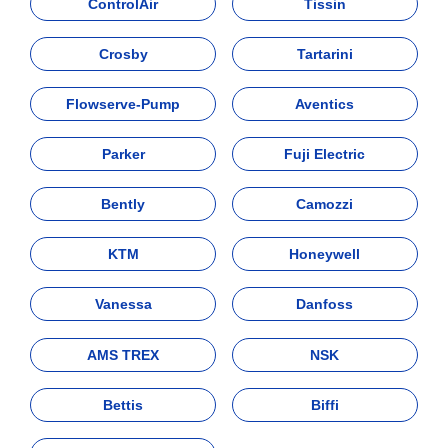
ControlAir
Tissin
Crosby
Tartarini
Flowserve-Pump
Aventics
Parker
Fuji Electric
Bently
Camozzi
KTM
Honeywell
Vanessa
Danfoss
AMS TREX
NSK
Bettis
Biffi