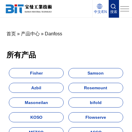
中文/EN
搜索
首页
»
产品中心
»
Danfoss
所有产品
Fisher
Samson
Azbil
Rosemount
Masoneilan
bifold
KOSO
Flowserve