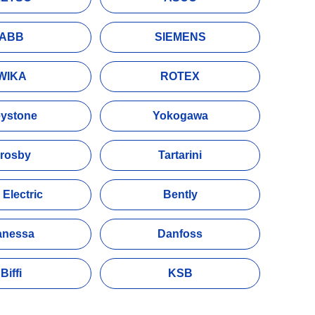
ABB
SIEMENS
WIKA
ROTEX
ystone
Yokogawa
rosby
Tartarini
 Electric
Bently
anessa
Danfoss
Biffi
KSB