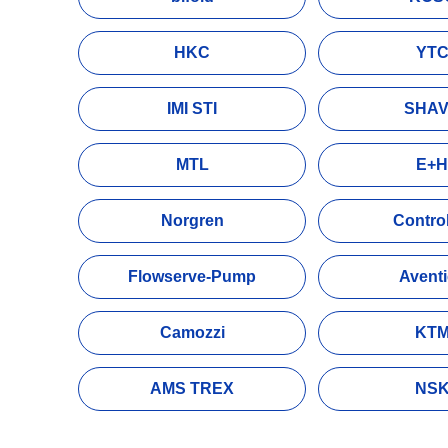
HKC
YT
IMI STI
SHA
MTL
E+H
Norgren
Control
Flowserve-Pump
Avent
Camozzi
KT
AMS TREX
NS