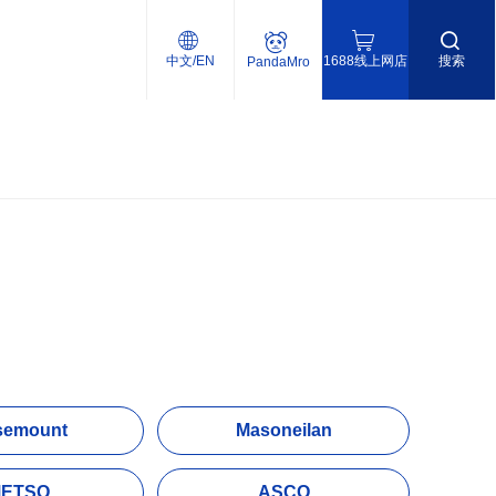
中文/EN
1688线上网店
搜索
PandaMro
semount
Masoneilan
ETSO
ASCO