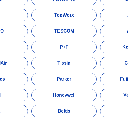
C
TopWorx
VO
TESCOM
P+F
Ke
Air
Tissin
C
ics
Parker
Fuji
M
Honeywell
V
K
Bettis