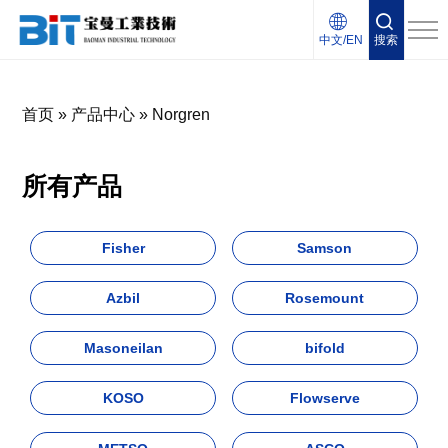
中文/EN
搜索
首页
»
产品中心
»
Norgren
所有产品
Fisher
Samson
Azbil
Rosemount
Masoneilan
bifold
KOSO
Flowserve