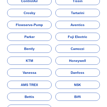
ControlAir
Tissin
Crosby
Tartarini
Flowserve-Pump
Aventics
Parker
Fuji Electric
Bently
Camozzi
KTM
Honeywell
Vanessa
Danfoss
AMS TREX
NSK
Bettis
Biffi