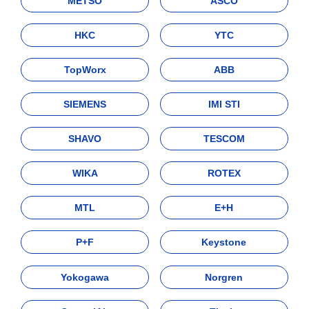
METSO
ASCO
HKC
YTC
TopWorx
ABB
SIEMENS
IMI STI
SHAVO
TESCOM
WIKA
ROTEX
MTL
E+H
P+F
Keystone
Yokogawa
Norgren