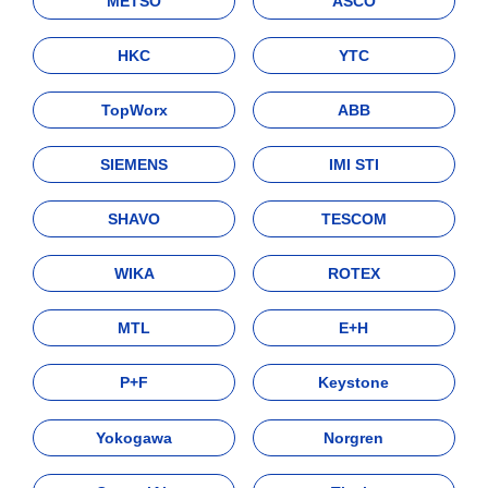
METSO
ASCO
HKC
YTC
TopWorx
ABB
SIEMENS
IMI STI
SHAVO
TESCOM
WIKA
ROTEX
MTL
E+H
P+F
Keystone
Yokogawa
Norgren