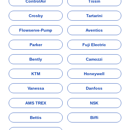
ControlAir
Tissin
Crosby
Tartarini
Flowserve-Pump
Aventics
Parker
Fuji Electric
Bently
Camozzi
KTM
Honeywell
Vanessa
Danfoss
AMS TREX
NSK
Bettis
Biffi