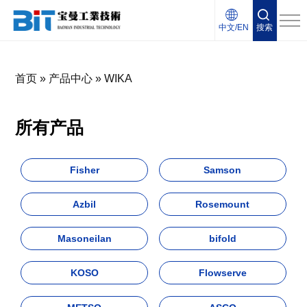
中文/EN
搜索
首页
»
产品中心
»
WIKA
所有产品
Fisher
Samson
Azbil
Rosemount
Masoneilan
bifold
KOSO
Flowserve