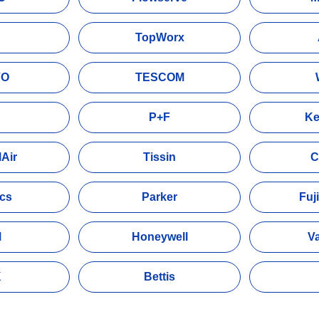
C
TopWorx
VO
TESCOM
P+F
Ke
Air
Tissin
C
ics
Parker
Fuji
M
Honeywell
V
K
Bettis