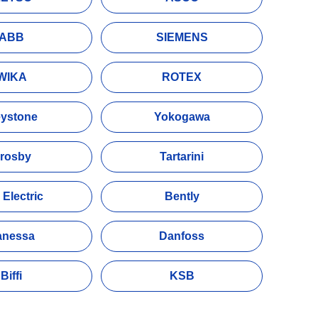
ABB
SIEMENS
WIKA
ROTEX
ystone
Yokogawa
rosby
Tartarini
 Electric
Bently
anessa
Danfoss
Biffi
KSB