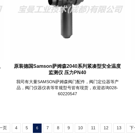
尺
原装德国Samson萨姆森2040系列紧凑型安全温度
监测仪 压力PN40
我司有大量SAMSON萨姆森阀门配件，阀门定位器等产
品，阀门仪器仪表等常规型号皆有现货，欢迎咨询028-
60220547
一页
4
5
7
8
9
10
11
12
13
下
6