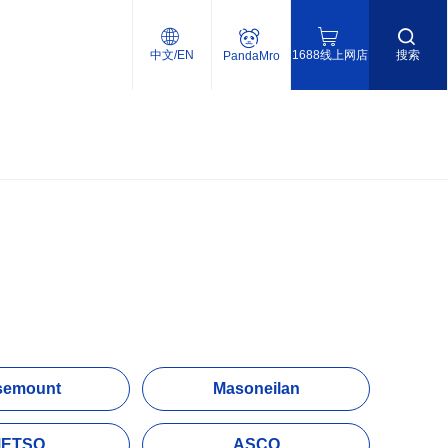
中文/EN
1688线上网店
搜索
PandaMro
semount
Masoneilan
ETSO
ASCO