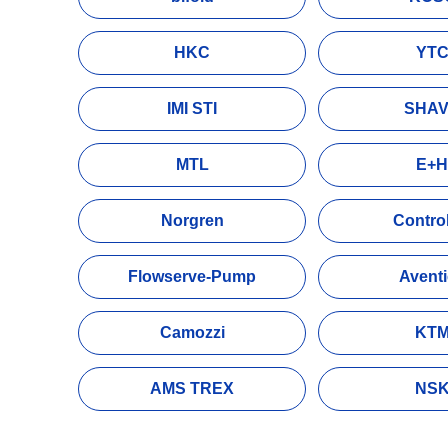
HKC
YT
IMI STI
SHA
MTL
E+H
Norgren
Control
Flowserve-Pump
Avent
Camozzi
KT
AMS TREX
NS