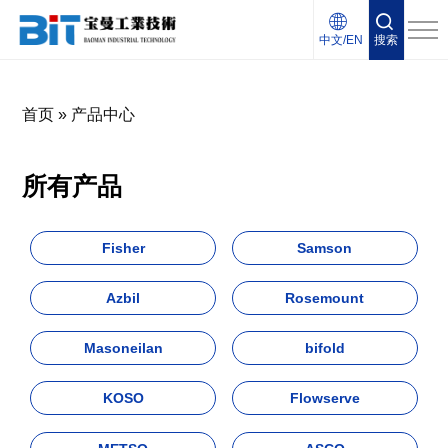
中文/EN
搜索
首页
»
产品中心
所有产品
Fisher
Samson
Azbil
Rosemount
Masoneilan
bifold
KOSO
Flowserve