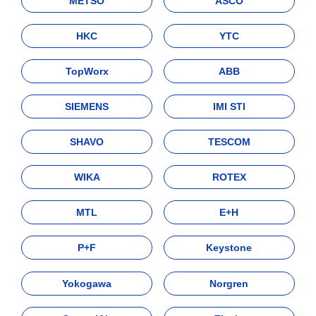
METSO
ASCO
HKC
YTC
TopWorx
ABB
SIEMENS
IMI STI
SHAVO
TESCOM
WIKA
ROTEX
MTL
E+H
P+F
Keystone
Yokogawa
Norgren