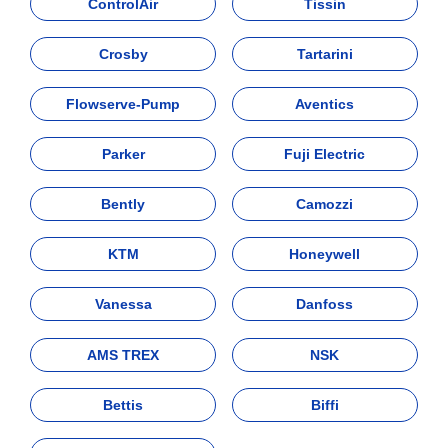
ControlAir
Tissin
Crosby
Tartarini
Flowserve-Pump
Aventics
Parker
Fuji Electric
Bently
Camozzi
KTM
Honeywell
Vanessa
Danfoss
AMS TREX
NSK
Bettis
Biffi